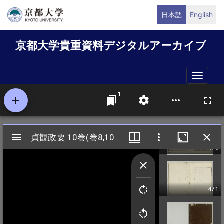
メ
日本語
English
イ
ン
京都大学貴重資料デジタルアーカイブ
コ
ン
テ
Toggle
ン
naviga
ツ
に
移
動