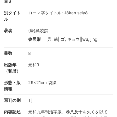
ヨミ
別タイト
ローマ字タイトル: Jōkan seiyō
ル
著者
(唐)呉兢撰
参照形
呉, 兢||ゴ, キョウ||wu, jing
冊数
8
出版年
元和9
（和暦）
形態・版
29×21cm 袋綴
情報
写刊の別
刊
内容記述
元和九年刊活字版。巻八及十を欠くを以て