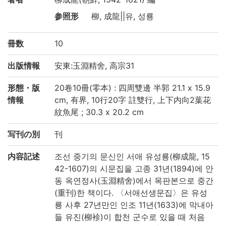
参照形
柳, 成龍||유, 성룡
冊数
10
出版情報
安東:玉淵精舍, 高宗31
形態・版
20卷10冊(零本) : 四周雙邊 半郭 21.1 x 15.9
情報
cm, 有界, 10行20字 註雙行, 上下内向2葉花
紋魚尾 ; 30.3 x 20.2 cm
写刊の別
刊
内容記述
조선 중기의 문신인 서애 유성룡(柳成龍, 15
42-1607)의 시문집을 고종 31년(1894)에 안
동 옥연정사(玉淵精舍)에서 목판본으로 중간
(重刊)한 책이다. 〈서애선생문집〉은 유성
룡 사후 27년만인 인조 11년(1633)에 막내아
들 유진(柳袗)이 합천 군수로 있을 때 처음