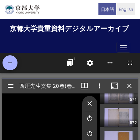
メ
日本語
English
イ
ン
京都大学貴重資料デジタルアーカイブ
コ
ン
テ
Toggle
ン
naviga
ツ
に
移
動