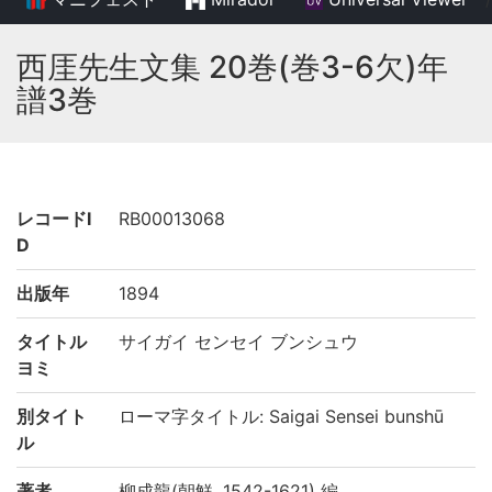
西厓先生文集 20巻(巻3-6欠)年
譜3巻
レコードI
RB00013068
D
出版年
1894
タイトル
サイガイ センセイ ブンシュウ
ヨミ
別タイト
ローマ字タイトル: Saigai Sensei bunshū
ル
著者
柳成龍(朝鮮, 1542-1621) 編