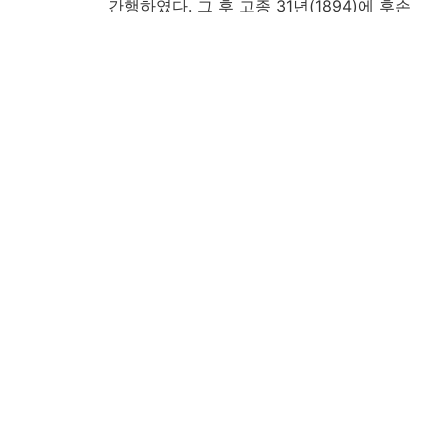
간행하였다. 그 후 고종 31년(1894)에 후손
들이 원집(原集), 별집(別集), 증보된 연보(年
譜)를 합편하여 안동 하회(河回)의 옥연정사
(玉淵精舍)에서 목판으로 중간하였다.
注記
朝鮮刊, 木板本
表題: 西厓集
版心題: 西厓先生文集
書根題: 西厓集
刊記: 甲午(1894)季秋玉淵重刊
跋: 崇禎六年癸酉(1633)暮春玉山後人張顯光
(1554-1637)題
跋: 崇禎壬申(1632)九月辛未門人通政大夫禮
曹參議知製教李埈(1560-1635)敬題
缺本: 第2, 3冊の巻3, 4, 5, 6
内容: 冊1-冊10 文集, 冊11 年譜, 冊12 年譜附
録
備考: 五針眼線裝, 楮紙
備考: 木河廣次寄贈本