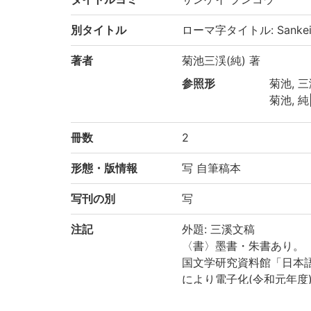
別タイトル
ローマ字タイトル: Sankei 
著者
菊池三渓(純) 著
参照形
菊池, 三渓
菊池, 純|
冊数
2
形態・版情報
写 自筆稿本
写刊の別
写
注記
外題: 三溪文稿
〈書〉墨書・朱書あり。
国文学研究資料館「日本
により電子化(令和元年度
請求記号
4-05/サ/4貴