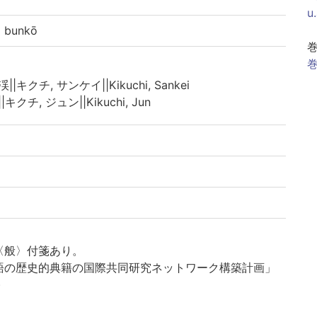
u
bunkō
巻
||キクチ, サンケイ||Kikuchi, Sankei
|キクチ, ジュン||Kikuchi, Jun
〈般〉付箋あり。
語の歴史的典籍の国際共同研究ネットワーク構築計画」
)