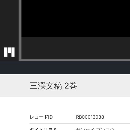
三渓文稿 2巻
レコードID
RB00013088
タイトルヨミ
サンケイ ブンコウ