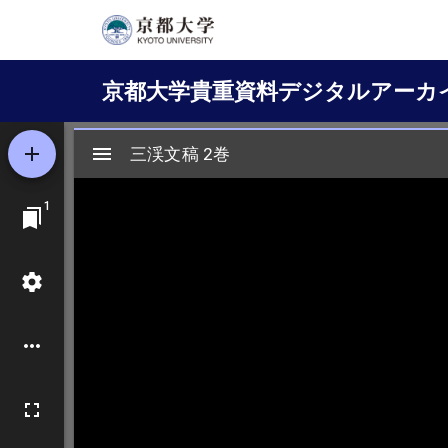
メ
イ
Main
ン
京都大学貴重資料デジタルアーカ
コ
navigation
ン
テ
ン
ツ
に
移
動