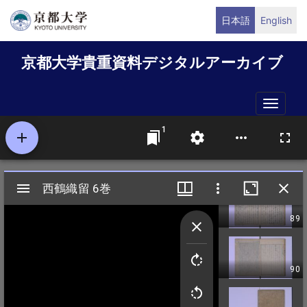
メ
日本語
English
イ
ン
京都大学貴重資料デジタルアーカイブ
コ
ン
テ
Toggle
ン
naviga
ツ
に
移
動