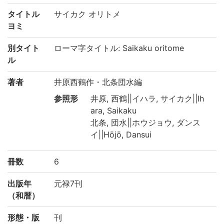
タイトル
サイカク オリトメ
ヨミ
別タイト
ローマ字タイトル: Saikaku oritome
ル
著者
井原西鶴作・北条団水編
参照形
井原, 西鶴||イハラ, サイカク||Ih
ara, Saikaku
北条, 団水||ホウジョウ, ダンス
イ||Hōjō, Dansui
冊数
6
出版年
元禄7刊
（和暦）
形態・版
刊