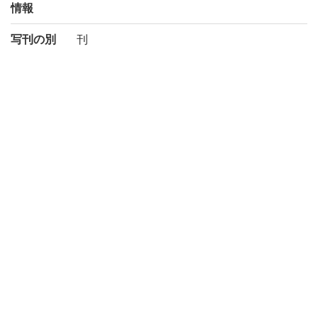
情報
写刊の別
刊
注記
序末「難波西鶴 元禄其月其日」序末「元禄
七年戊卯月上旬難波俳林 団水誌」刊記「元
禄七<甲戌>年三月吉日 江戸 万屋清兵衛/大
坂 雁金屋庄兵衛/京 上村平左衛門 板」
大惣本
請求記号
4-42/サ/2貴
登録番号
31362
国書総目
(3-631p.) 西鶴織留 || サイカクオリトメ
録
権利関係