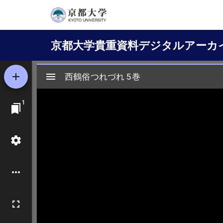
メ
イ
Main
ン
京都大学貴重資料デジタルアーカ
コ
navigation
ン
テ
ン
ツ
に
移
動