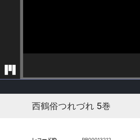
西鶴俗つれづれ 5巻
レコードID
RB00013212