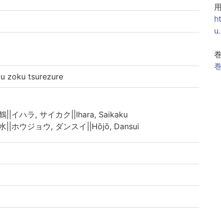
h
u
巻
zoku tsurezure
||イハラ, サイカク||Ihara, Saikaku
水||ホウジョウ, ダンスイ||Hōjō, Dansui