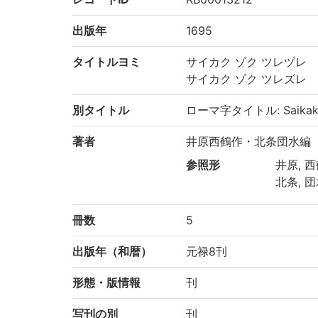
出版年
1695
タイトルヨミ
サイカク ゾク ツレヅレ
サイカク ゾク ツレズレ
別タイトル
ローマ字タイトル: Saikaku 
著者
井原西鶴作・北条団水編
参照形
井原, 西鶴
北条, 団
冊数
5
出版年（和暦）
元禄8刊
形態・版情報
刊
写刊の別
刊