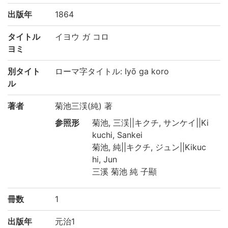
出版年
1864
タイトル
イヨウ ガ コロ
ヨミ
別タイト
ローマ字タイトル: Iyō ga koro
ル
著者
菊池三渓(純) 著
参照形
菊池, 三渓||キクチ, サンケイ||Ki
kuchi, Sankei
菊池, 純||キクチ, ジュン||Kikuc
hi, Jun
三溪 菊池 純 子顯
冊数
1
出版年
元治1