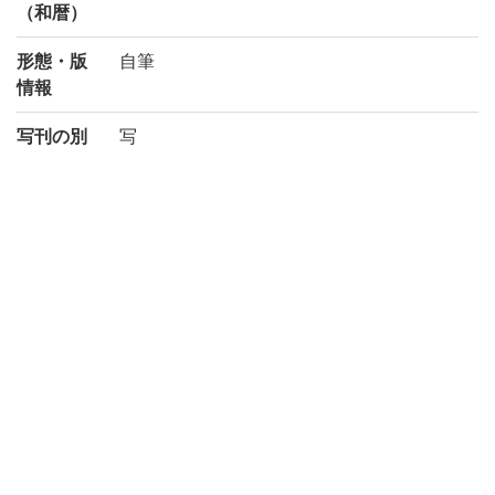
（和暦）
形態・版
自筆
情報
写刊の別
写
注記
序末「元治紀元甲子桐秋念日弄筆于西墅秋
花深慶風花月皃楼主人誌」
内題: 依様畫胡盧
外題: 依様畫胡盧
〈写〉表紙に菊池純稿とあり。
国文学研究資料館「日本語の歴史的典籍の
国際共同研究ネットワーク構築計画」によ
り電子化(令和元年度)
請求記号
4-47/イ/1貴
登録番号
RGTN:15132