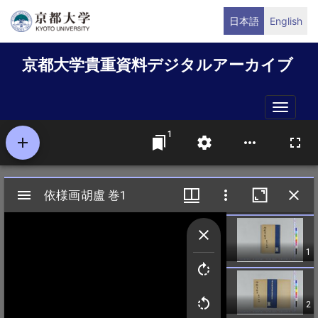
メ
日本語
English
イ
ン
京都大学貴重資料デジタルアーカイブ
コ
ン
テ
Toggle
ン
naviga
ツ
に
移
動