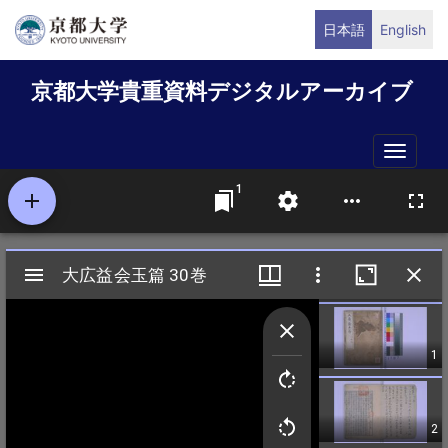
メ
日本語
English
イ
ン
京都大学貴重資料デジタルアーカイブ
コ
ン
テ
Toggle
ン
naviga
ツ
に
移
動