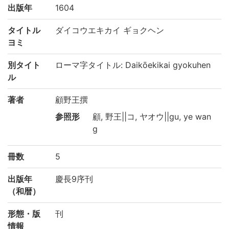
出版年
1604
タイトル
ダイコウエキカイ ギョクヘン
ヨミ
別タイト
ローマ字タイトル: Daikōekikai gyokuhen
ル
著者
顧野王撰
参照形
顧, 野王||コ, ヤオウ||gu, ye wan
g
冊数
5
出版年
慶長9序刊
（和暦）
形態・版
刊
情報