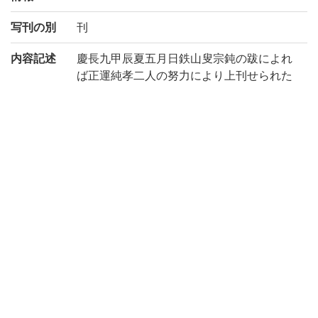
写刊の別
刊
内容記述
慶長九甲辰夏五月日鉄山叟宗鈍の跋によれ
ば正運純孝二人の努力により上刊せられた
るものなり。蓋しその原版となりしは元版
なり。一見木活字版の如きも本書は整版た
り。第二第四は題簽を存す。又第五冊の表
紙裏には仏書の□学版反古紙を用ふ。□□
すべきなり。百々復太郎寄贈。(出典: 鈴鹿
目録中巻 p.151)
注記
慶長9序刊
後序末「慶長九甲辰夏五月日 鉄山叟宗鈍漫
書其後」
請求記号
4-86/タ/1貴
登録番号
47955