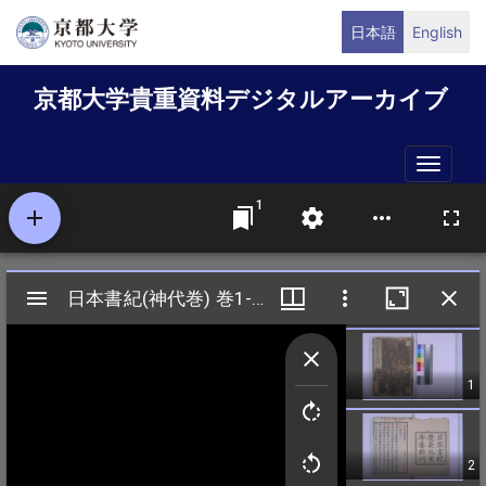
メ
日本語
English
イ
ン
京都大学貴重資料デジタルアーカイブ
コ
ン
テ
Toggle
ン
naviga
ツ
に
移
動