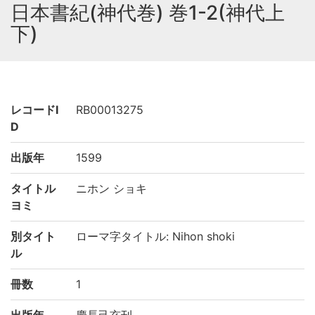
日本書紀(神代巻) 巻1-2(神代上
下)
レコードI
RB00013275
D
出版年
1599
タイトル
ニホン ショキ
ヨミ
別タイト
ローマ字タイトル: Nihon shoki
ル
冊数
1
出版年
慶長己亥刊