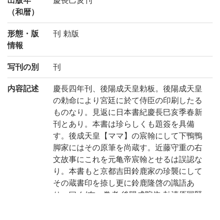
（和暦）
形態・版
刊 勅版
情報
写刊の別
刊
内容記述
慶長四年刊、後陽成天皇勅板。後陽成天皇
の勅命により宮廷に於て侍臣の印刷したる
ものなり。見返に日本書紀慶長巳亥季春新
刊とあり。本書は珍らしくも題簽を具備
す。後成天皇【ママ】の宸翰にして下鴨鴨
脚家にはその原筆を尚蔵す。近藤守重の右
文故事にこれを元亀帝宸翰とせるは誤認な
り。本書もと京都吉田鈴鹿家の珍襲にして
その蔵書印を捺し更に鈴鹿隆啓の識語あ
り。曰く/右一巻者 後陽成院依 勅清原国賢
卿跋アリ文字吟味御当家/被仰出為官判無書
肆是巻者青蓮院宮御家/蔵之本也不思議敬芳