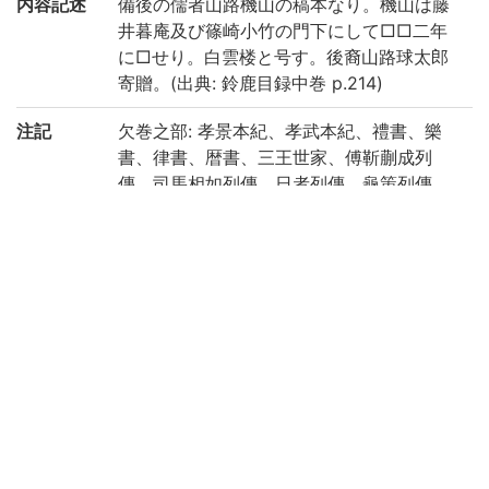
内容記述
備後の儒者山路機山の稿本なり。機山は藤
井暮庵及び篠崎小竹の門下にして□□二年
に□せり。白雲楼と号す。後裔山路球太郎
寄贈。(出典: 鈴鹿目録中巻 p.214)
注記
欠巻之部: 孝景本紀、孝武本紀、禮書、樂
書、律書、暦書、三王世家、傅靳蒯成列
傳、司馬相如列傳、日者列傳、龜策列傳
年表ノ内、本文ノミアルモノ: 三代世表、十
二諸侯年表、六國年表、惠景間侯者年表、
建元以來侯者年表、建元以來王子侯者年
表、漢興以來將相名臣年表
巻中、所々本文ヲ略セルトコロアリ。
請求記号
5-42/ハ/2貴
登録番号
430596
作成年度
2019