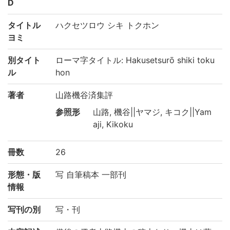
D
タイトル
ハクセツロウ シキ トクホン
ヨミ
別タイト
ローマ字タイトル: Hakusetsurō shiki toku
ル
hon
著者
山路機谷済集評
参照形
山路, 機谷||ヤマジ, キコク||Yam
aji, Kikoku
冊数
26
形態・版
写 自筆稿本 一部刊
情報
写刊の別
写・刊