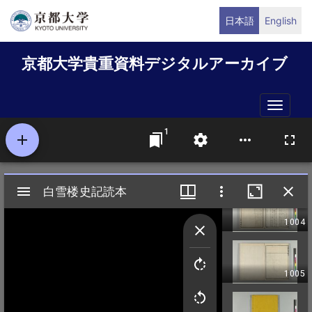
メ
日本語
English
イ
ン
京都大学貴重資料デジタルアーカイブ
コ
ン
テ
Toggle
ン
naviga
ツ
に
移
動