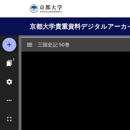
メ
イ
Main
ン
京都大学貴重資料デジタルアーカ
コ
navigation
ン
テ
ン
ツ
に
移
動