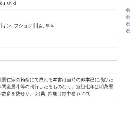
 shiki
巻
巻
||キン, フショク||||김, 부식
巻
高麗仁宗の勅命にて成れる本書は当時の仰本已に泯びた
年間金居斗等の刊行したるものなり。宣祖七年は明萬暦
多を抜せり。(出典: 鈴鹿目録中巻 p.221)