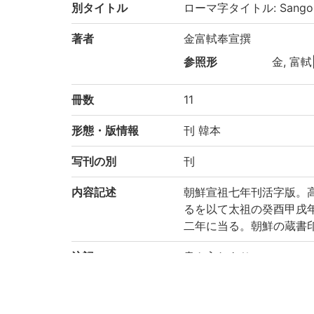
別タイトル
ローマ字タイトル: Sangoku
著者
金富軾奉宣撰
参照形
金, 富軾
冊数
11
形態・版情報
刊 韓本
写刊の別
刊
内容記述
朝鮮宣祖七年刊活字版。
るを以て太祖の癸酉甲戌
二年に当る。朝鮮の蔵書印数
注記
書き入れあり
請求記号
5-46/サ/1貴