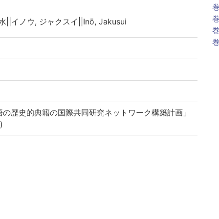
巻
巻
||イノウ, ジャクスイ||Inō, Jakusui
巻
巻
語の歴史的典籍の国際共同研究ネットワーク構築計画」
)