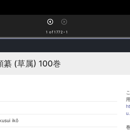
纂 (草属) 100巻
h
u
sui ikō