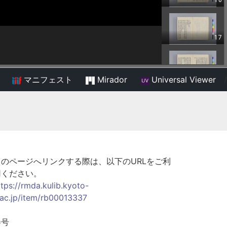
マニフェスト
Mirador
Universal Viewer
/
このページへリンクする際は、以下のURLをご利
用ください。
ttps://rmda.kulib.kyoto-
.ac.jp/item/rb00013337
巻号