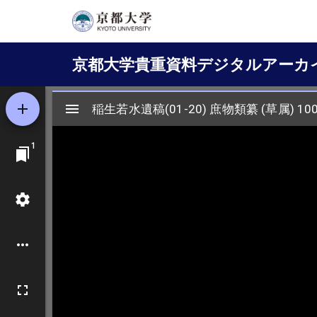
メ
イ
Main
ン
京都大学貴重資料デジタルアーカ
コ
navigation
ン
テ
ン
ツ
に
移
動