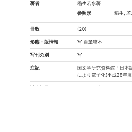
著者
稲生若水著
参照形
稲生, 若水
冊数
(20)
形態・版情報
写 自筆稿本
写刊の別
写
注記
国文学研究資料館「日本
により電子化(平成28年度
請求記号
6-21/イ/1貴
登録番号
27399
作成年度
2016
権利関係