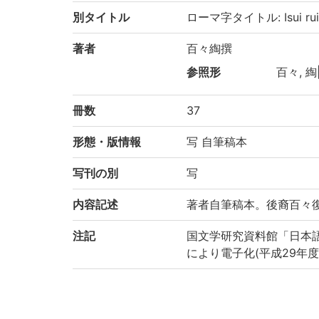
別タイトル
ローマ字タイトル: Isui rui
著者
百々綯撰
参照形
百々, 綯|
冊数
37
形態・版情報
写 自筆稿本
写刊の別
写
内容記述
著者自筆稿本。後裔百々復太
注記
国文学研究資料館「日本
により電子化(平成29年度
請求記号
7-02/イ/11貴
登録番号
48070