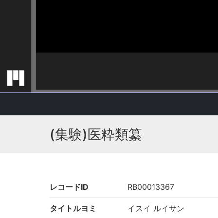
(集験)医粋類纂
レコードID
RB00013367
タイトルヨミ
イスイ ルイサン