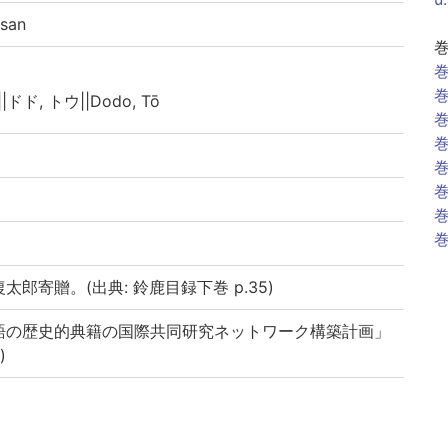
san
巻
巻
|ドド, トウ||Dodo, Tō
巻
巻
巻
巻
巻
巻
郎寄贈。(出典: 鈴鹿目録下巻 p.35)
語の歴史的典籍の国際共同研究ネットワーク構築計画」
)