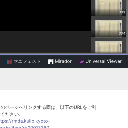
マニフェスト
Mirador
Universal Viewer
/
このページへリンクする際は、以下のURLをご利
用ください。
ttps://rmda.kulib.kyoto-
.ac.jp/item/rb00013367