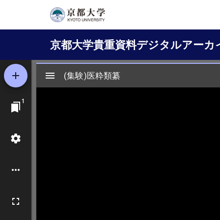
メ
イ
Main
ン
京都大学貴重資料デジタルアーカ
コ
navigation
ン
テ
ン
ツ
に
移
動