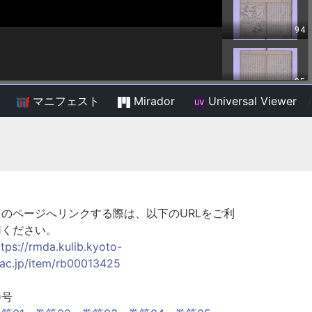
マニフェスト
Mirador
Universal Viewer
/
このページへリンクする際は、以下のURLをご利
用ください。
ttps://rmda.kulib.kyoto-
.ac.jp/item/rb00013425
巻号