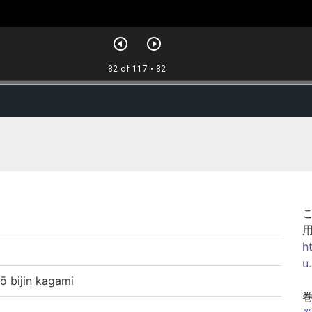
h
u
ijin kagami