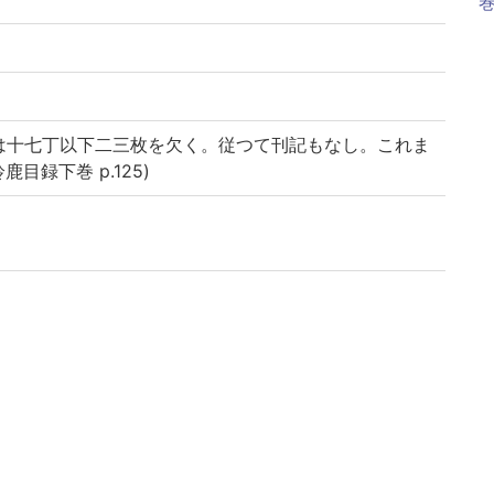
巻
は十七丁以下二三枚を欠く。従つて刊記もなし。これま
目録下巻 p.125)
 || ホンチョウビジンカガミ