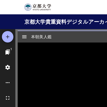
メ
イ
Main
ン
京都大学貴重資料デジタルアーカ
コ
navigation
ン
テ
ン
ツ
に
移
動