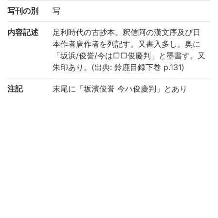
写刊の別
写
内容記述
足利時代の古抄本。釈信阿の漢文序及び日
本作者唐作者を列記す。又書入多し。奥に
「坂浜/俊誉/今は□□俊慶判」と墨書す。又
朱印あり。(出典: 鈴鹿目録下巻 p.131)
注記
末尾に「坂濱俊誉 今ハ俊慶判」とあり
請求記号
8-60/ワ/1貴
登録番号
82679
国書総目
(8-239p.) 和漢朗詠集 || ワカンロウエイシ
録
ュウ
権利関係