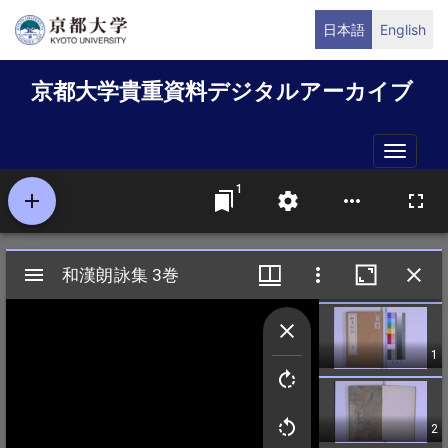
メ
日本語
English
イ
ン
京都大学貴重資料デジタルアーカイブ
コ
ン
テ
Toggle
ン
naviga
ツ
に
移
動