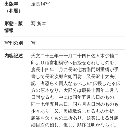
出版年
慶長14写
（和暦）
形態・版
写 折本
情報
写刊の別
写
内容記述
天文二十三年十一月二十四日佐々木少輔二
郎より稲富相模守へ伝授せられしものを、
慶長十四年二月に長沢七右衛門尉重綱が手
書して長沢次郎左衛門尉、又長沢市太夫(上
記二者恐らく同人なるべし)に伝授したる伝
方の原本なり。大部分は慶長十四年二月吉
日附なるも、中には同年五月吉日のもの、
同十七年五月吉日、同八月吉日附のものも
少々あり。又、奥紙散逸したるもの七折、
題簽を欠くもの三折あり。題簽による外題
細目次の如し。但し、順序は明かならず。