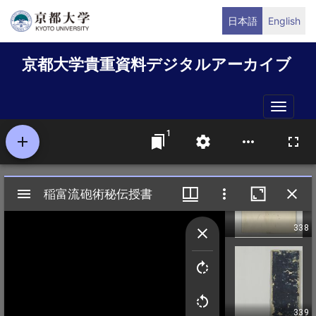
メ
日本語
English
イ
ン
京都大学貴重資料デジタルアーカイブ
コ
ン
テ
Toggle
ン
naviga
ツ
に
移
動