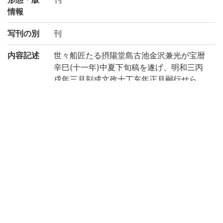
情報
写刊の別
刊
内容記述
世々船匠たる摂陽堂島古池金沢兼光が宝暦
辛巳(十一年)中夏下旬稿を遂げ、明和三丙
戌年三月刻成文政十丁亥年正月嗣行せら
れ、摂津大阪府積循廬の蔵板なり。船の事
に関し、その用具、大工、道具、故事にま
で及びて詳記す。稀覯の板本たり。題箋に
は絵図を頭書す。(出典: 鈴鹿目録下巻 p.13
9)
注記
絵入。積循廬蔵
請求記号
9-41/ワ/1貴
登録番号
RGTN:370251