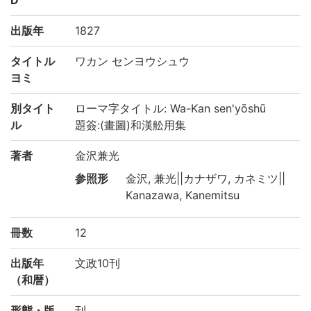
出版年
1827
タイトル
ワカン センヨウシュウ
ヨミ
別タイト
ローマ字タイトル: Wa-Kan sen'yōshū
ル
題簽:(畫圖)和漢舩用集
著者
金沢兼光
参照形
金沢, 兼光||カナザワ, カネミツ||
Kanazawa, Kanemitsu
冊数
12
出版年
文政10刊
（和暦）
形態・版
刊