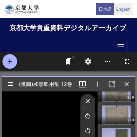
メ
日本語
English
イ
ン
京都大学貴重資料デジタルアーカイブ
コ
ン
テ
Toggle
ン
naviga
ツ
に
移
動