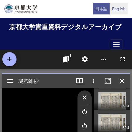
メ
日本語
English
イ
ン
京都大学貴重資料デジタルアーカイブ
コ
ン
テ
Toggle
ン
naviga
ツ
に
移
動