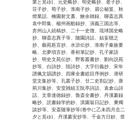
業と見ゆ)、元史略抄、明史略抄、老子抄、
荘子抄、荀子抄、淮南子抄、眉公秘笈、秋
燈業話、檜園射文藁、鱠余雑録、聊斎志異
袁中郎集、楊州画舫録抄、演義三国志等、
弇州山人続稿抄、二十一史徴、琉球国史略
抄、聊斎志異子等、随園詩話、姑妄聴之
抄、藝苑巵言抄、水滸伝抄、淮南子秦族要
略、北夢瑣言抄、香袒筆記抄、孔子家語
抄、明史文苑伝抄、野客叢書抄、劉向説苑
抄等、白詩抄、陸詩抄、大字衍義抄、宋年
譜佩文韻譜抄、四庫全書総目序例抄、潜研
堂文集抄等、孔叢子抄、廿二史劄記抄、唐
荊川集抄、安堂雑組王阮亭詩話、袁倉山詩
話、文章達徳録抄、魯斎全書抄、丹漢纂録
略抄、読書録学的鈔、淇園翁日記抄、秉燭
談抄等、安斎随筆抄等(巻中に乙未四月念二
夕と見ゆ)、丹漢纂安抄等、千金方日鈔、世
医淂效方鈔、医学入門抄、外台秘要方撮
抄、医心方目録、宋稗類抄揚鈔等、済世全