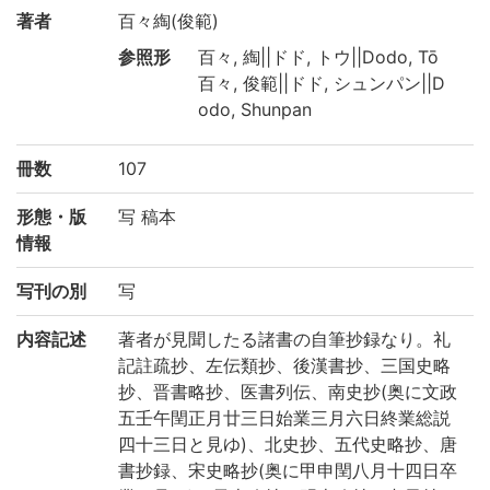
著者
百々綯(俊範)
参照形
百々, 綯||ドド, トウ||Dodo, Tō
百々, 俊範||ドド, シュンパン||D
odo, Shunpan
冊数
107
形態・版
写 稿本
情報
写刊の別
写
内容記述
著者が見聞したる諸書の自筆抄録なり。礼
記註疏抄、左伝類抄、後漢書抄、三国史略
抄、晋書略抄、医書列伝、南史抄(奥に文政
五壬午閏正月廿三日始業三月六日終業総説
四十三日と見ゆ)、北史抄、五代史略抄、唐
書抄録、宋史略抄(奥に甲申閏八月十四日卒