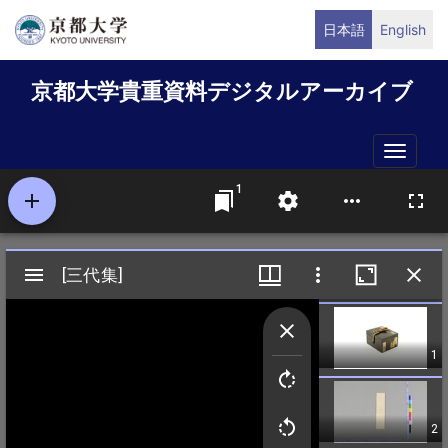
メ
日本語
English
イ
ン
京都大学貴重資料デジタルアーカイブ
コ
ン
テ
Toggle
ン
naviga
ツ
に
移
動