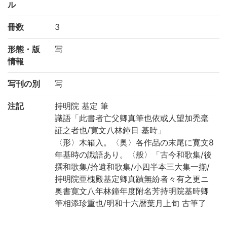
ル
冊数
3
形態・版
写
情報
写刊の別
写
注記
持明院 基定 筆
識語「此書者亡父卿真筆也依或人望加禿毫
証之者也/寛文八林鐘日 基時」
〈形〉木箱入。〈奥〉各作品の末尾に寛文8
年基時の識語あり。〈般〉「古今和歌集/後
撰和歌集/拾遺和歌集/小四半本三大集一揃/
持明院亜槐殿基定卿真蹟無紛者々有之更ニ
奥書寛文八年林鐘年度附名芳持明院基時卿
筆相添珍重也/明和十六暦葉月上旬 古筆了
信/「琴山」の印」との極書あり。