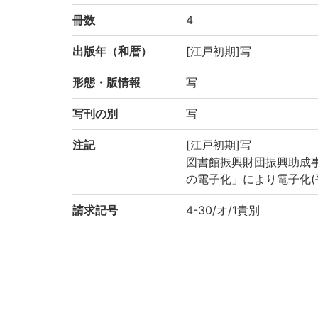
冊数
4
出版年（和暦）
[江戸初期]写
形態・版情報
写
写刊の別
写
注記
[江戸初期]写
図書館振興財団振興助成
の電子化」により電子化(
請求記号
4-30/オ/1貴別
登録番号
2198915～2198918
国書総目録
(1-653p.) 落窪物語 |
作成年度
2013