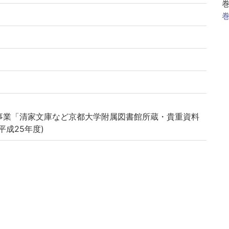
巻
事業「清家文庫など京都大学附属図書館所蔵・貴重資料
平成25年度)
| オチクボモノガタリ