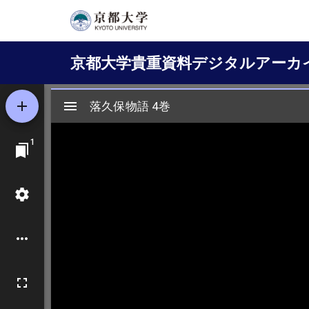
メ
イ
Main
ン
京都大学貴重資料デジタルアーカ
コ
navigation
ン
テ
ン
ツ
に
移
動