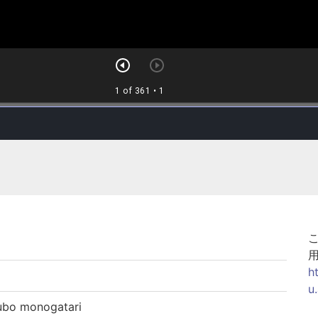
h
u
o monogatari