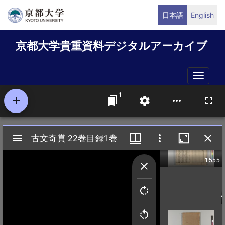
メ
日本語
English
イ
ン
京都大学貴重資料デジタルアーカイブ
コ
ン
テ
Toggle
ン
naviga
ツ
に
移
動