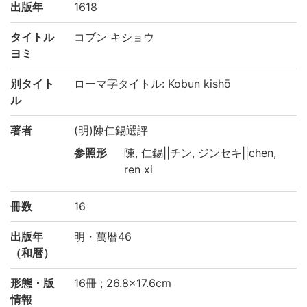
出版年
1618
タイトル
コブン キショウ
ヨミ
別タイト
ローマ字タイトル: Kobun kishō
ル
著者
(明)陳仁錫選評
参照形
陳, 仁錫||チン, ジンセキ||chen,
ren xi
冊数
16
出版年
明・萬暦46
（和暦）
形態・版
16冊 ; 26.8×17.6cm
情報