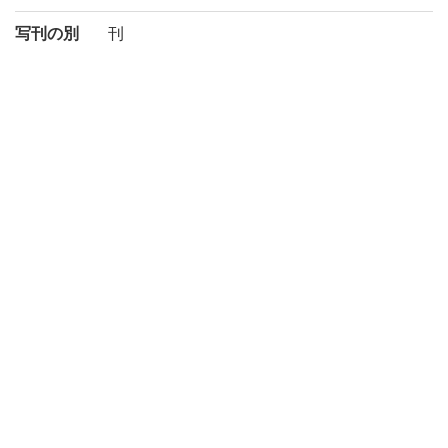
写刊の別
刊
注記
序末「萬暦戊午孟冬日長州陳仁錫」
「順正書院蔵」の蔵書印(朱印)あり
請求記号
4-02/コ/12 貴
登録番号
25824
作成年度
2019
権利関係
二次利用
https://rmda.kulib.kyoto-u.ac.jp/reuse
方法