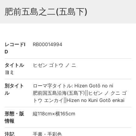
肥前五島之二(五島下)
レコードI
RB00014994
D
タイトル
ヒゼン ゴトウ ノ ニ
ヨミ
別タイト
ローマ字タイトル: Hizen Gotō no ni
ル
肥前国五島沿海(五島下)||ヒゼン ノ クニ ゴ
トウ エンカイ||Hizen no Kuni Gotō enkai
形態・版
縦118cm×横165cm
情報
注記
手書・手彩色