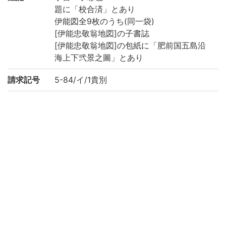
題に「校合済」とあり
伊能図全9枚のうち(同一袋)
[伊能忠敬翁地図]の子書誌
[伊能忠敬翁地図]の包紙に「肥前国五島沿
海上下弐景之圖」とあり
請求記号
5-84/イ/1貴別
登録番号
109119
権利関係
二次利用
https://rmda.kulib.kyoto-u.ac.jp/reuse
方法
所蔵
京都大学附属図書館 Main Library, Kyoto U
niversity