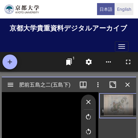
メ
日本語
English
イ
ン
京都大学貴重資料デジタルアーカイブ
コ
ン
テ
Toggle
ン
naviga
ツ
に
移
動