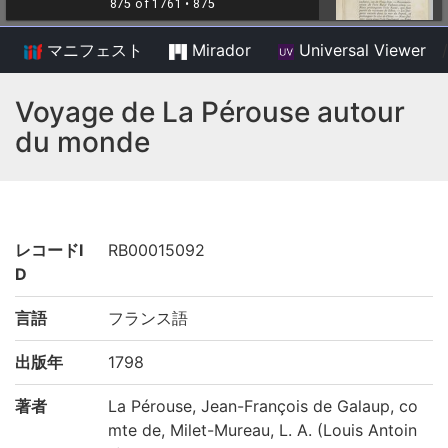
マニフェスト
Mirador
Universal Viewer
/
Voyage de La Pérouse autour
du monde
レコードI
RB00015092
D
言語
フランス語
出版年
1798
著者
La Pérouse, Jean-François de Galaup, co
mte de, Milet-Mureau, L. A. (Louis Antoin