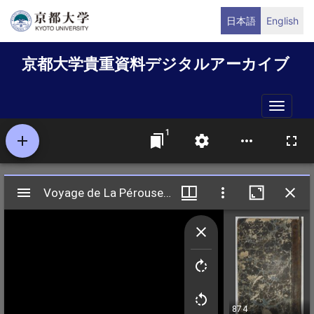
メ
日本語
English
イ
ン
京都大学貴重資料デジタルアーカイブ
コ
ン
テ
Toggle
ン
naviga
ツ
に
移
動