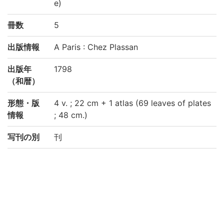
e)
冊数
5
出版情報
A Paris : Chez Plassan
出版年
1798
（和暦）
形態・版
4 v. ; 22 cm + 1 atlas (69 leaves of plates
情報
; 48 cm.)
写刊の別
刊
注記
Atlas has engraved half-title
請求記号
理学部中央図書室:貴/10/236-1～貴/10/236
-5
登録番号
414371