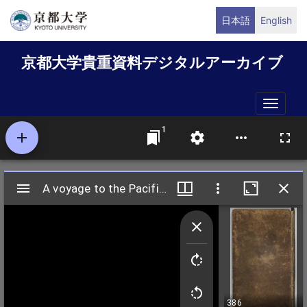
メ
日本語
English
イ
ン
京都大学貴重資料デジタルアーカイブ
コ
ン
テ
Toggle
ン
naviga
ツ
に
移
動