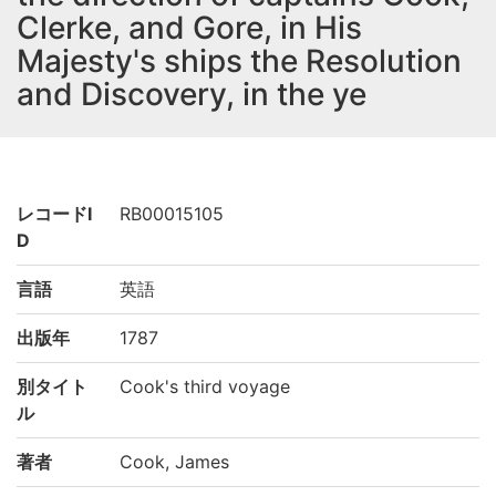
Clerke, and Gore, in His
Majesty's ships the Resolution
and Discovery, in the ye
レコードI
RB00015105
D
言語
英語
出版年
1787
別タイト
Cook's third voyage
ル
著者
Cook, James