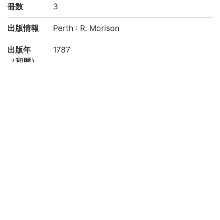
冊数
3
出版情報
Perth : R. Morison
出版年
1787
（和暦）
形態・版
v. ; 16 cm
情報
写刊の別
刊
注記
Printed by R. Morison, junr, for R. Morison
and son, J. Lackington, London ; and J. Bi
nns, Leeds
請求記号
理学部中央図書室:貴/26-P/7-2～貴/26-P/7
-4
登録番号
480242