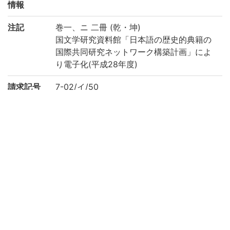
情報
注記
巻一、ニ 二冊 (乾・坤)
国文学研究資料館「日本語の歴史的典籍の
国際共同研究ネットワーク構築計画」によ
り電子化(平成28年度)
請求記号
7-02/イ/50
登録番号
19195
作成年度
2016
リストNO
92
権利関係