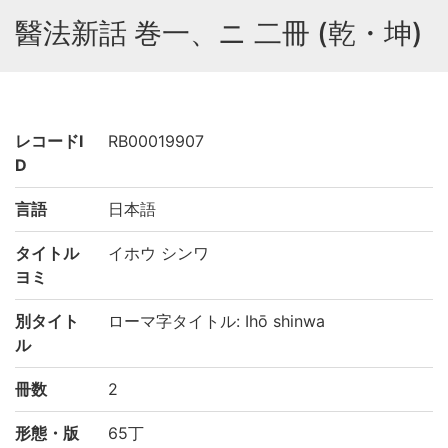
醫法新話 巻一、ニ 二冊 (乾・坤)
レコードI
RB00019907
D
言語
日本語
タイトル
イホウ シンワ
ヨミ
別タイト
ローマ字タイトル: Ihō shinwa
ル
冊数
2
形態・版
65丁