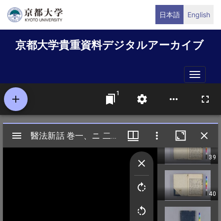
メ
日本語
English
イ
ン
京都大学貴重資料デジタルアーカイブ
コ
ン
テ
Toggle
ン
naviga
ツ
に
移
動