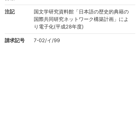
注記
国文学研究資料館「日本語の歴史的典籍の
国際共同研究ネットワーク構築計画」によ
り電子化(平成28年度)
請求記号
7-02/イ/99
登録番号
219458
作成年度
2016
リストNO
100
権利関係
二次利用
https://rmda.kulib.kyoto-u.ac.jp/reuse
方法