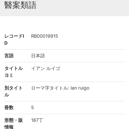
醫案類語
レコードI
RB00019915
D
言語
日本語
タイトル
イアン ルイゴ
ヨミ
別タイト
ローマ字タイトル: Ian ruigo
ル
冊数
5
形態・版
187丁
情報