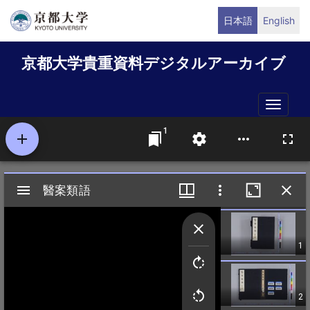
メ
日本語
English
イ
ン
京都大学貴重資料デジタルアーカイブ
コ
ン
テ
Toggle
ン
naviga
ツ
に
移
動