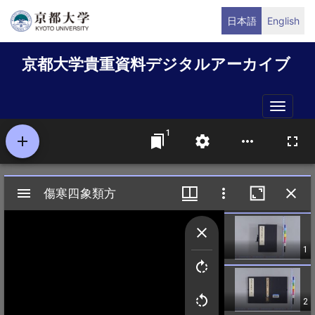
メ
日本語
English
イ
ン
京都大学貴重資料デジタルアーカイブ
コ
ン
テ
Toggle
ン
naviga
ツ
に
移
動