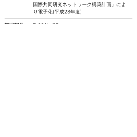
国際共同研究ネットワーク構築計画」によ
り電子化(平成28年度)
請求記号
7-02/シ/27
登録番号
19871
作成年度
2016
リストNO
133
権利関係
二次利用
https://rmda.kulib.kyoto-u.ac.jp/reuse
方法
所蔵
京都大学附属図書館 Main Library, Kyoto U