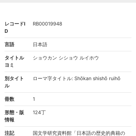
レコードI
RB00019948
D
言語
日本語
タイトル
ショウカン シショウ ルイホウ
ヨミ
別タイト
ローマ字タイトル: Shōkan shishō ruihō
ル
冊数
1
形態・版
124丁
情報
注記
国文学研究資料館「日本語の歴史的典籍の