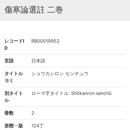
傷寒論選註 二巻
レコードI
RB00019952
D
言語
日本語
タイトル
ショウカンロン センチュウ
ヨミ
別タイト
ローマ字タイトル: Shōkanron senchū
ル
冊数
2
形態・版
124丁