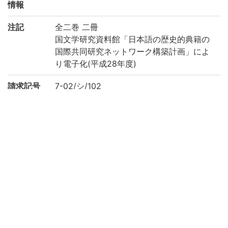
情報
注記
全二巻 二冊
国文学研究資料館「日本語の歴史的典籍の
国際共同研究ネットワーク構築計画」によ
り電子化(平成28年度)
請求記号
7-02/シ/102
登録番号
219704
作成年度
2016
リストNO
137
権利関係