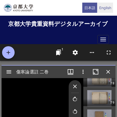
メ
日本語
English
イ
ン
京都大学貴重資料デジタルアーカイブ
コ
ン
テ
Toggle
ン
naviga
ツ
に
移
動