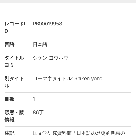
レコードI
RB00019958
D
言語
日本語
タイトル
シケン ヨウホウ
ヨミ
別タイト
ローマ字タイトル: Shiken yōhō
ル
冊数
1
形態・版
86丁
情報
注記
国文学研究資料館「日本語の歴史的典籍の