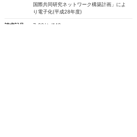
国際共同研究ネットワーク構築計画」によ
り電子化(平成28年度)
請求記号
7-02/シ/143
登録番号
792048
作成年度
2016
リストNO
143
権利関係
二次利用
https://rmda.kulib.kyoto-u.ac.jp/reuse
方法
所蔵
京都大学附属図書館 Main Library, Kyoto U