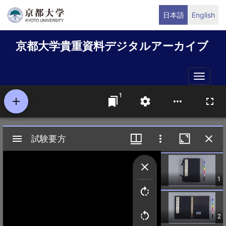
メ
日本語
English
イ
ン
京都大学貴重資料デジタルアーカイブ
コ
ン
テ
Toggle
ン
naviga
ツ
に
移
動