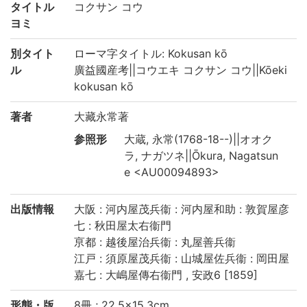
タイトル
コクサン コウ
ヨミ
別タイト
ローマ字タイトル: Kokusan kō
ル
廣益國産考||コウエキ コクサン コウ||Kōeki
kokusan kō
著者
大藏永常著
参照形
大蔵, 永常(1768-18--)||オオク
ラ, ナガツネ||Ōkura, Nagatsun
e <AU00094893>
出版情報
大阪 : 河内屋茂兵衞 : 河内屋和助 : 敦賀屋彦
七 : 秋田屋太右衞門
亰都 : 越後屋治兵衞 : 丸屋善兵衞
江戸 : 須原屋茂兵衞 : 山城屋佐兵衞 : 岡田屋
嘉七 : 大嶋屋傳右衞門 , 安政6 [1859]
形態・版
8冊 ; 22.5×15.3cm