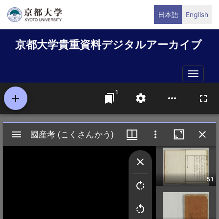
メ
日本語
English
イ
ン
京都大学貴重資料デジタルアーカイブ
コ
ン
テ
Toggle
ン
naviga
ツ
に
移
動