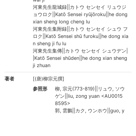
河東先生龍城録||カトウ センセイ リュウジ
ョウロク||Katō Sensei ryūjōroku||he dong
xian sheng long cheng lu
河東先生集附録||カトウ センセイ シュウ フ
ロク||Katō Sensei shū furoku||he dong xia
n sheng ji fu lu
河東先生集傳||カトウ センセイ シュウデン|
|Katō Sensei shūden||he dong xian sheng
ji zhuan
著者
[(唐)柳宗元撰]
参照形
柳, 宗元(773-819)||リュウ, ソウ
ゲン||liu, zong yuan <AU0015
8595>
郭, 雲鵬||カク, ウンホウ||guo, y
un peng <AU00740391>
出版情報
[東呉] : [郭雲鵬]濟美堂 , [嘉靖中刊]