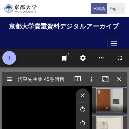
メ
日本語
English
イ
ン
京都大学貴重資料デジタルアーカイブ
コ
ン
テ
Toggle
ン
naviga
ツ
に
移
動