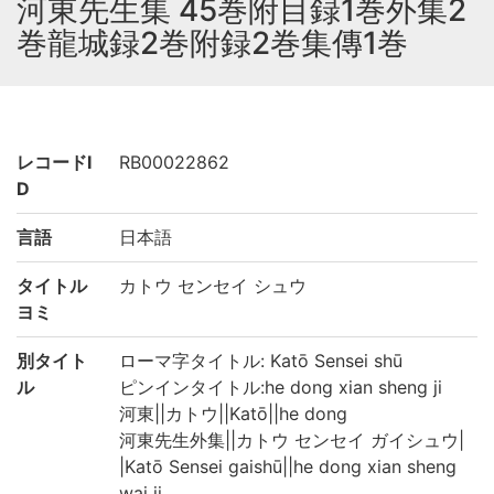
河東先生集 45巻附目録1巻外集2
巻龍城録2巻附録2巻集傳1巻
レコードI
RB00022862
D
言語
日本語
タイトル
カトウ センセイ シュウ
ヨミ
別タイト
ローマ字タイトル: Katō Sensei shū
ル
ピンインタイトル:he dong xian sheng ji
河東||カトウ||Katō||he dong
河東先生外集||カトウ センセイ ガイシュウ|
|Katō Sensei gaishū||he dong xian sheng
wai ji