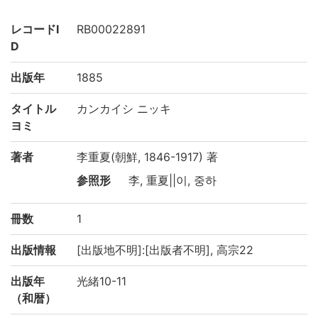
レコードI
RB00022891
D
出版年
1885
タイトル
カンカイシ ニッキ
ヨミ
著者
李重夏(朝鮮, 1846-1917) 著
参照形
李, 重夏||이, 중하
冊数
1
出版情報
[出版地不明]:[出版者不明], 高宗22
出版年
光緒10-11
（和暦）