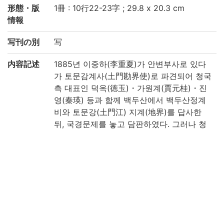
形態・版
1冊 : 10行22-23字 ; 29.8 x 20.3 cm
情報
写刊の別
写
内容記述
1885년 이중하(李重夏)가 안변부사로 있다
가 토문감계사(土門勘界使)로 파견되어 청국
측 대표인 덕옥(徳玉)・가원계(賈元桂)・진
영(秦瑛) 등과 함께 백두산에서 백두산정계
비와 토문강(土門江) 지계(地界)를 답사한
뒤, 국경문제를 놓고 담판하였다. 그러나 청
국 감계위원들의 강압적인 태도로 회담은 결
렬되었다. 이후 이중하는 1886년 덕원항감
리(徳源港監理)가 되었다가, 1887년에 열린
감계회담의 대표가 되었다. 이때 청국 측 감
계위원은 이중하의 주장을 무시하고 위협하
였는데, 이중하는 “내 머리는 자를 수 있을지
언정 국경은 줄일 수 없다(吾頭加斷, 國疆不
可縮)"면서 끝내 양보하지 않았다. 이 내용을