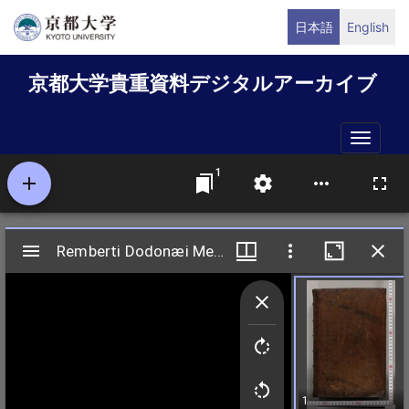
メ
日本語
English
イ
ン
京都大学貴重資料デジタルアーカイブ
コ
ン
テ
Toggle
ン
naviga
ツ
に
移
動