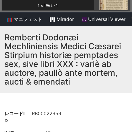
マニフェスト
Mirador
Universal Viewer
/
Remberti Dodonæi
Mechliniensis Medici Cæsarei
Stirpium historiæ pemptades
sex, sive libri XXX : variè ab
auctore, paullò ante mortem,
aucti & emendati
レコードI
RB00022959
D