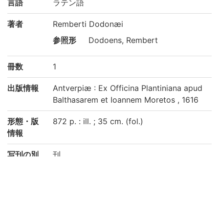
言語
ラテン語
著者
Remberti Dodonæi
参照形
Dodoens, Rembert
冊数
1
出版情報
Antverpiæ : Ex Officina Plantiniana apud
Balthasarem et Ioannem Moretos , 1616
形態・版
872 p. : ill. ; 35 cm. (fol.)
情報
写刊の別
刊
注記
Engraved t.p., title with in a panel
Signatures: *[8] A-Z[6] a-z[6] 2A-2Z[6] 2
a-2h[6] 2i[8]
Pages 243-244, 405, 758-759 mispaged