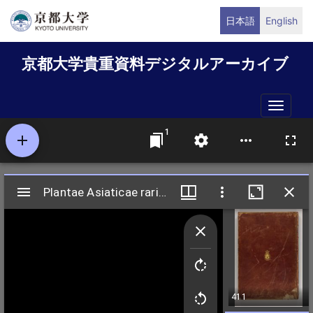
メ
日本語
English
イ
ン
京都大学貴重資料デジタルアーカイブ
コ
ン
テ
Toggle
ン
naviga
ツ
に
移
動