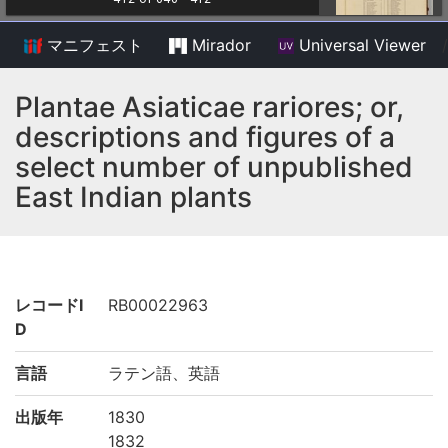
マニフェスト
Mirador
Universal Viewer
/
Plantae Asiaticae rariores; or,
descriptions and figures of a
select number of unpublished
East Indian plants
レコードI
RB00022963
D
言語
ラテン語、英語
出版年
1830
1832