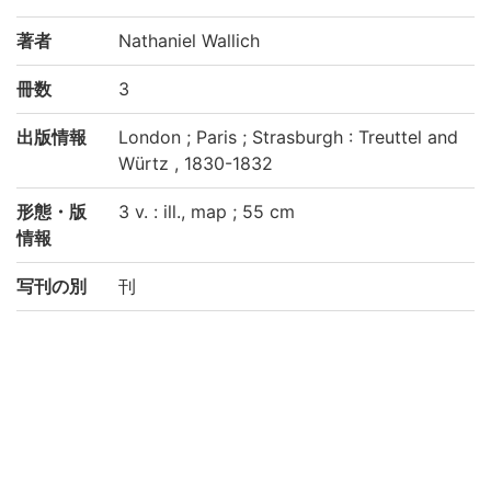
著者
Nathaniel Wallich
冊数
3
出版情報
London ; Paris ; Strasburgh : Treuttel and
Würtz , 1830-1832
形態・版
3 v. : ill., map ; 55 cm
情報
写刊の別
刊
請求記号
生物科学専攻図書室:EX/28/1
生物科学専攻図書室:EX/28/2
生物科学専攻図書室:EX/28/3
登録番号
246685
246685A
246685B