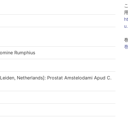
h
u
巻
gnomine Rumphius
 Leiden, Netherlands]: Prostat Amstelodami Apud C.