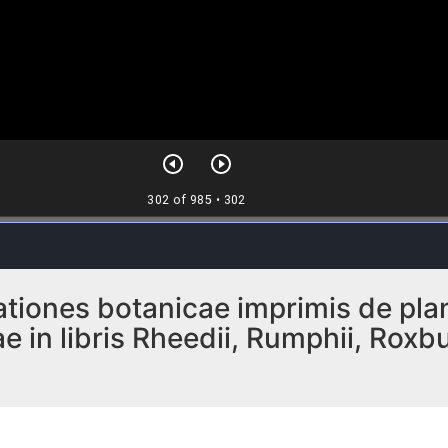
iones botanicae imprimis de plant
 in libris Rheedii, Rumphii, Roxbur