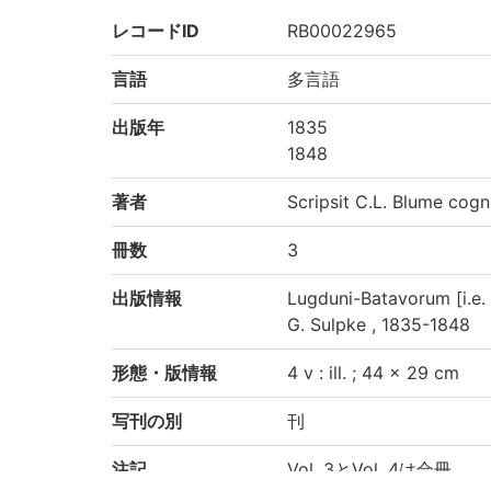
レコードID
RB00022965
言語
多言語
出版年
1835
1848
著者
Scripsit C.L. Blume co
冊数
3
出版情報
Lugduni-Batavorum [i.e.
G. Sulpke , 1835-1848
形態・版情報
4 v : ill. ; 44 × 29 cm
写刊の別
刊
注記
Vol. 3とVol. 4は合冊