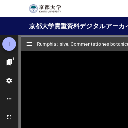
メ
イ
Main
ン
京都大学貴重資料デジタルアーカ
コ
navigation
ン
テ
ン
ツ
に
移
動