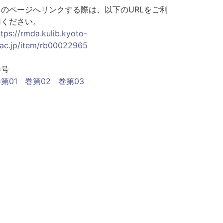
このページへリンクする際は、以下のURLをご利
用ください。
ttps://rmda.kulib.kyoto-
.ac.jp/item/rb00022965
巻号
第01
巻第02
巻第03