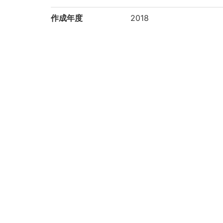
作成年度
2018
権利関係
二次利用方法
https://rmda.kulib.kyoto
所蔵
京都大学理学研究科 Graduate S
コレクション
理学研究科所蔵
京都大学貴重資料デジタルアーカイブ