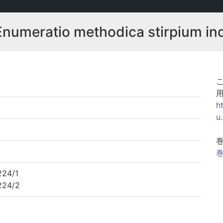
Enumeratio methodica stirpium i
h
u
巻
24/1
24/2