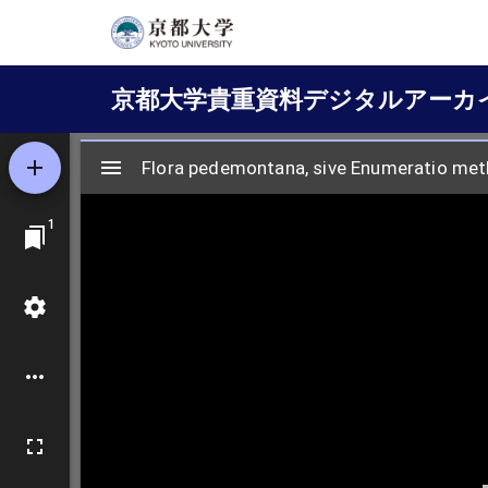
メ
イ
Main
ン
京都大学貴重資料デジタルアーカ
コ
navigation
ン
テ
ン
ツ
に
移
動