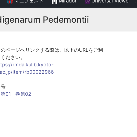
マニフェスト
Mirador
Universal Viewer
/
ndigenarum Pedemontii
このページへリンクする際は、以下のURLをご利
用ください。
ttps://rmda.kulib.kyoto-
.ac.jp/item/rb00022966
巻号
第01
巻第02