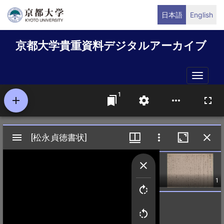
メ
日本語
English
イ
ン
京都大学貴重資料デジタルアーカイブ
コ
ン
テ
Toggle
ン
naviga
ツ
に
移
動