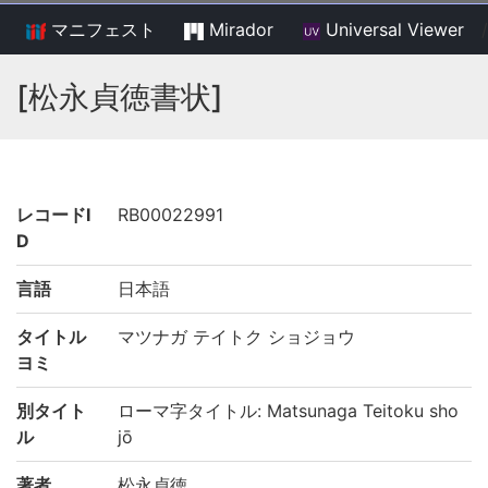
マニフェスト
Mirador
Universal Viewer
/
[松永貞徳書状]
レコードI
RB00022991
D
言語
日本語
タイトル
マツナガ テイトク ショジョウ
ヨミ
別タイト
ローマ字タイトル: Matsunaga Teitoku sho
ル
jō
著者
松永貞徳