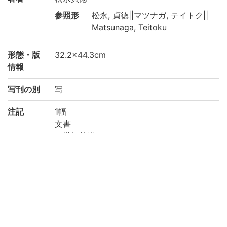
参照形
松永, 貞徳||マツナガ, テイトク||
Matsunaga, Teitoku
形態・版
32.2×44.3cm
情報
写刊の別
写
注記
1幅
文書
17世紀前半
京都大学基盤強化経費及び総合博物館修復
費により修復(2006年)
請求記号
総合博物館
作成年度
2018