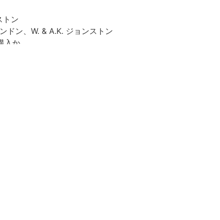
ンストン
ドン、W. & A.K. ジョンストン
頃購入か
 & Engraved by W. & A. K. Johnston. Geographers &
 Edinburgh, and 74 Strand, London.
 by W. & A. K. Johnston. Edinburgh & London. 注記:
ries. No. 2.
年一月修理」 「CL535/43」 「CL2」