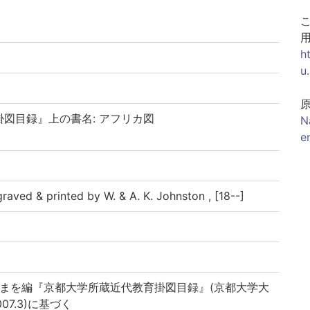
h
u
図目録』上の書名: アフリカ図
N
e
raved & printed by W. & A. K. Johnston , [18--]
満まを編『京都大学所蔵近代教育掛図目録』(京都大学大
07.3)に基づく