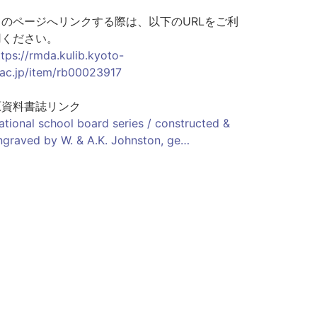
このページへリンクする際は、以下のURLをご利
用ください。
ttps://rmda.kulib.kyoto-
.ac.jp/item/rb00023917
原資料書誌リンク
ational school board series / constructed &
ngraved by W. & A.K. Johnston, ge…