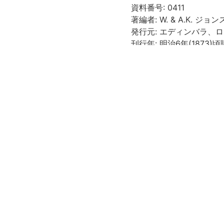
資料番号: 0411
著編者: W. & A.K. ジョ
発行元: エディンバラ、ロン
刊行年: 明治6年(1873)
内題: Africa. Constructed
Engravers to the Queen.
刊記: Engraved & Printed
National School Board Se
外題: 「アフリカ」(墨書)
登録: 「第三三八号」 「六
外寸: 125.5×106.7cm
請求記号
535//43/掛図5-84
登録番号
200021692256
権利関係