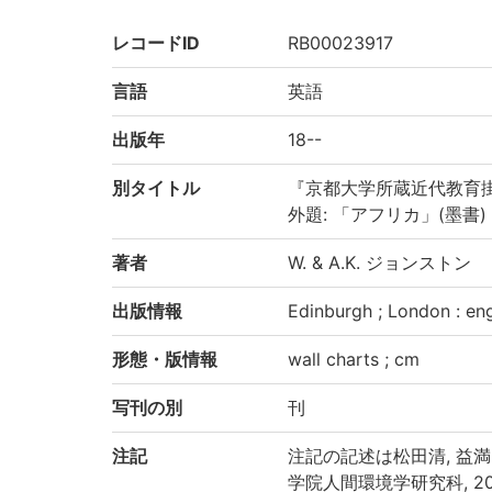
レコードID
RB00023917
言語
英語
出版年
18--
別タイトル
『京都大学所蔵近代教育掛
外題: 「アフリカ」(墨書)
著者
W. & A.K. ジョンストン
出版情報
Edinburgh ; London : eng
形態・版情報
wall charts ; cm
写刊の別
刊
注記
注記の記述は松田清, 益
学院人間環境学研究科, 20