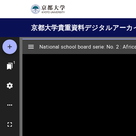
メ
イ
Main
ン
京都大学貴重資料デジタルアーカ
コ
navigation
ン
テ
ン
ツ
に
移
動