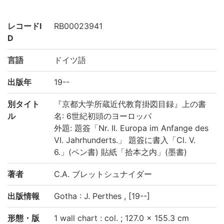
レコードI
RB00023941
D
言語
ドイツ語
出版年
19--
別タイト
『京都大学所蔵近代教育掛図目録』上の書
ル
名: 6世紀初頭のヨーロッパ
外題: 題簽「Nr. II. Europa im Anfange des
VI. Jahrhunderts.」 題簽に書入「Cl. V.
6.」(ペン書) 貼紙「拾本之内」(墨書)
著者
C.A. ブレットシュナイダー
出版情報
Gotha : J. Perthes , [19--]
形態・版
1 wall chart : col. ; 127.0 × 155.3 cm