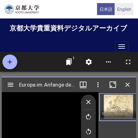
メ
日本語
English
イ
ン
京都大学貴重資料デジタルアーカイブ
コ
ン
テ
Toggle
ン
naviga
ツ
に
移
動