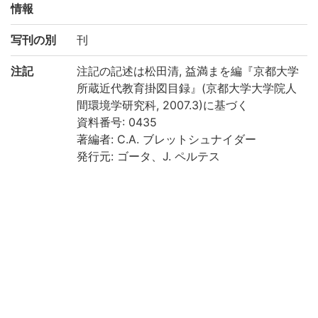
情報
写刊の別
刊
注記
注記の記述は松田清, 益満まを編『京都大学
所蔵近代教育掛図目録』(京都大学大学院人
間環境学研究科, 2007.3)に基づく
資料番号: 0435
著編者: C.A. ブレットシュナイダー
発行元: ゴータ、J. ペルテス
刊行年: 1900年頃
内題: Europa im Anfange des sechsten Ja
hrhunderts. Nach K. v. Spruner. von C. A.
Bretschneider. Gotha: Justus Perthes.
刊記: Gezeichnel v. V. Geyer.
外題: 題簽「Nr. II. Europa im Anfange des
VI. Jahrhunderts.」 題簽に書入「Cl. V.
6.」(ペン書) 貼紙「拾本之内」(墨書)
印記: 「第三高等学校図書印」