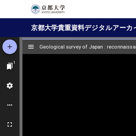
メ
イ
Main
ン
京都大学貴重資料デジタルアーカ
コ
navigation
ン
テ
ン
ツ
に
移
動