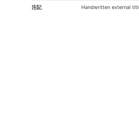
注記
Handwritten external
Other assistants: Akira
"Engaraved by S Takeno
g Office, Tokio Japan"
Cartographic materials:
"The mountains are repr
Flamsteed's modified pr
請求記号
680//27/掛図9-123
登録番号
200021692454
権利関係
二次利用方法
https://rmda.kulib.kyoto