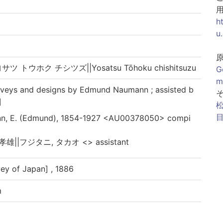
h
u
ツ トウホク チシツズ||Yosatsu Tōhoku chishitsuzu
G
m
urveys and designs by Edmund Naumann ; assisted b
]
目
n, E. (Edmund), 1854-1927 <AU00378050> compi
孝雄||フジタニ, タカオ <> assistant
vey of Japan] , 1886
m