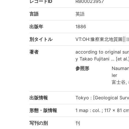
レコードID
RB00023957
言語
英語
出版年
1886
別タイトル
VT:OH:豫察東北地質圖||ヨサ
著者
according to original s
y Takao Fujitani ... [et al.
参照形
Nauman
ler
富士谷, 
出版情報
Tokyo : [Geological Sur
形態・版情報
1 map : col. ; 117 × 81 c
写刊の別
刊