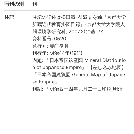
写刊の別
刊
注記
注記の記述は松田清, 益満まを編『京都大学
所蔵近代教育掛図目録』(京都大学大学院人
間環境学研究科, 2007.3)に基づく
資料番号: 0520
発行元: 農商務省
刊行年: 明治44年(1911)
内題: 「日本帝国鉱産図 Mineral Distributio
n of Japanese Empire」 【差し込み地図】
「日本帝国総覧図 General Map of Japane
se Empire」
刊記: 「明治四十四年九月二十日印刷 明治
四十四年九月二十三日発行 著作権所有 農商
務省 印刷者 小柴英侍 東京市神田区東松下
町十六番地 発売所 丸善株式会社 東京市日
本橋区通三丁目十四、十五番地」 「For Sal
e by The Maruzen-Kabushiki-Kaisha, Tok
yo. Lith. Y. Koshiba, Kanda Tokyo.」 「Pu