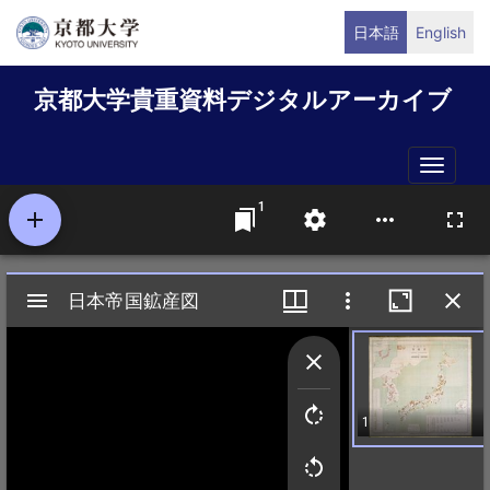
メ
日本語
English
イ
ン
京都大学貴重資料デジタルアーカイブ
コ
ン
テ
Toggle
ン
naviga
ツ
に
移
動