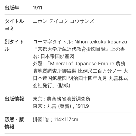
出版年
1911
タイトル
ニホン テイコク コウサンズ
ヨミ
別タイト
ローマ字タイトル: Nihon teikoku kōsanzu
ル
『京都大学所蔵近代教育掛図目録』上の書
名: 日本帝国鉱産図
外題: 「Mineral of Japanese Empire 農務
省地質調査所御編製 比例尺二百万分ノ一 大
日本帝国鉱産図 明治四十四年九月 丸善株式
会社発行」(貼紙)
出版情報
東京 : 農商務省地質調査所
東京 : 丸善 (發賣) , 1911.9
形態・版
掛図1巻 ; 114×117cm
情報