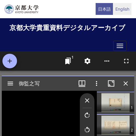
メ
日本語
English
イ
ン
京都大学貴重資料デジタルアーカイブ
コ
ン
テ
Toggle
ン
naviga
ツ
に
移
動