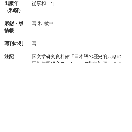
出版年
従享和二年
（和暦）
形態・版
写 和 横中
情報
写刊の別
写
注記
国文学研究資料館「日本語の歴史的典籍の
国際共同研究ネットワーク構築計画」によ
り電子化(令和3年度)
請求記号
菊||コ||4
登録番号
200035351871
作成年度
2021
リストNO
KYOT-06874
目録カード裏面番号: 272