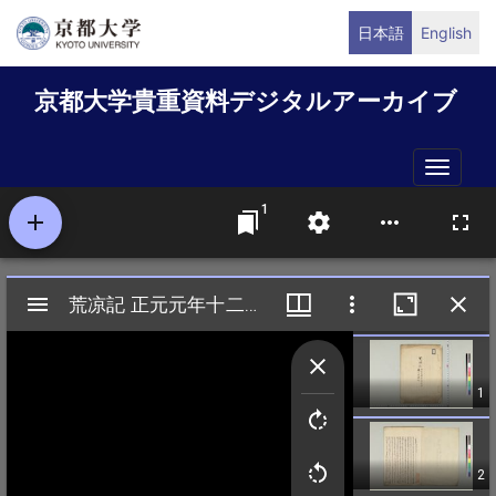
メ
日本語
English
イ
ン
京都大学貴重資料デジタルアーカイブ
コ
ン
テ
Toggle
ン
naviga
ツ
に
移
動