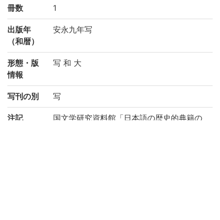
冊数
1
出版年
安永九年写
（和暦）
形態・版
写 和 大
情報
写刊の別
写
注記
国文学研究資料館「日本語の歴史的典籍の
国際共同研究ネットワーク構築計画」によ
り電子化(令和3年度)
請求記号
菊||コ||51
登録番号
200035352375
作成年度
2021