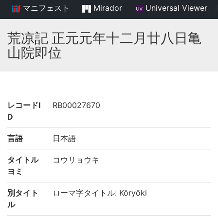
マニフェスト
Mirador
Universal Viewer
/
荒凉記 正元元年十二月廿八日亀
山院即位
レコードI
RB00027670
D
言語
日本語
タイトル
コウリョウキ
ヨミ
別タイト
ローマ字タイトル: Kōryōki
ル