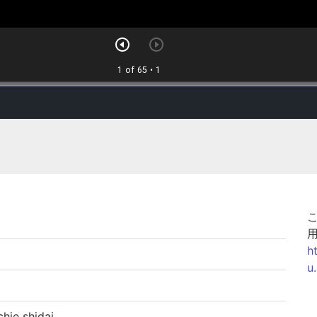
h
u
e shidai