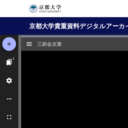
メ
イ
Main
ン
京都大学貴重資料デジタルアーカ
コ
navigation
ン
テ
ン
ツ
に
移
動