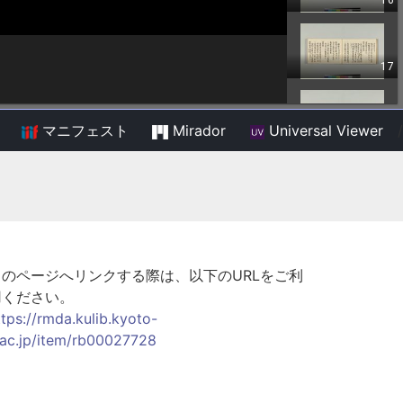
マニフェスト
Mirador
Universal Viewer
/
このページへリンクする際は、以下のURLをご利
用ください。
ttps://rmda.kulib.kyoto-
.ac.jp/item/rb00027728