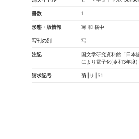
冊数
1
形態・版情報
写 和 横中
写刊の別
写
注記
国文学研究資料館「日本
により電子化(令和3年度)
請求記号
菊||サ||51
登録番号
200035352951
作成年度
2021
リストNO
KYOT-06965
目録カード裏面番号: 406
権利関係