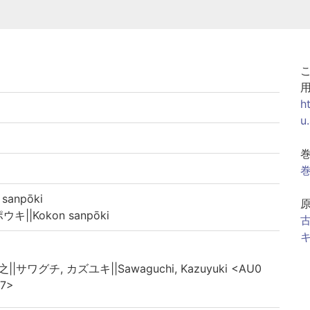
h
u
巻
anpōki
||Kokon sanpōki
古
キ
||サワグチ, カズユキ||Sawaguchi, Kazuyuki <AU0
7>