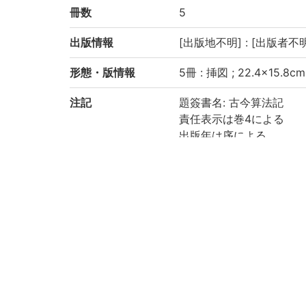
冊数
5
出版情報
[出版地不明] : [出版者不明] 
形態・版情報
5冊 : 挿図 ; 22.4×15.8cm
注記
題簽書名: 古今算法記
責任表示は巻4による
出版年は序による
序: 寛文庚戌夏六月 福本
跋: 寛文庚戌嘉月 沢口氏
巻5の巻末に「算法天元指
あり
くたびれ, 虫損あり
京都大学数学教室貴重書ラ
請求記号
和/こ/029
登録番号
182758