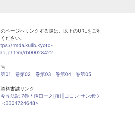
このページへリンクする際は、以下のURLをご利
用ください。
ttps://rmda.kulib.kyoto-
.ac.jp/item/rb00028422
巻号
第01
巻第02
巻第03
巻第04
巻第05
原資料書誌リンク
今筭法記 7巻 / 澤口一之[撰]||ココン サンポウ
 <BB04724648>