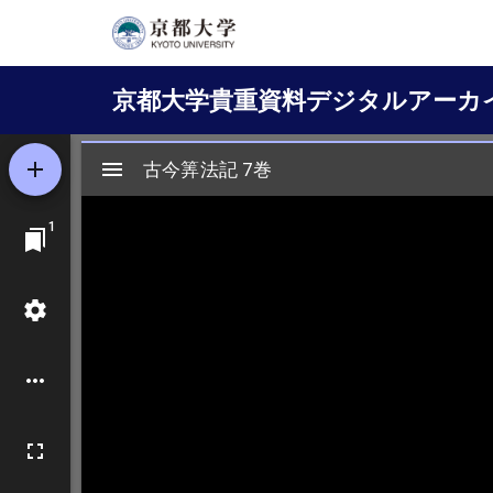
メ
イ
Main
ン
京都大学貴重資料デジタルアーカ
コ
navigation
ン
テ
ン
ツ
に
移
動