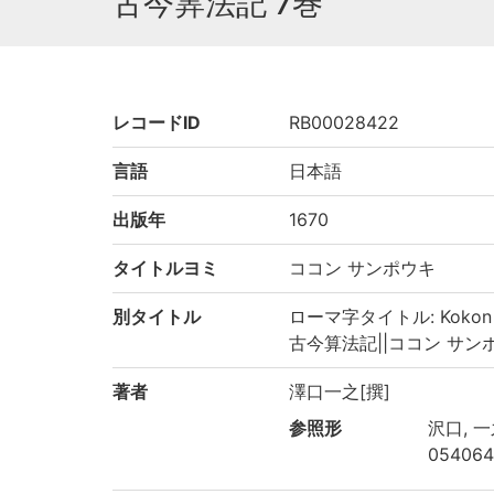
古今筭法記 7巻
レコードID
RB00028422
言語
日本語
出版年
1670
タイトルヨミ
ココン サンポウキ
別タイトル
ローマ字タイトル: Kokon s
古今算法記||ココン サンポウキ
著者
澤口一之[撰]
参照形
沢口, 一之
054064