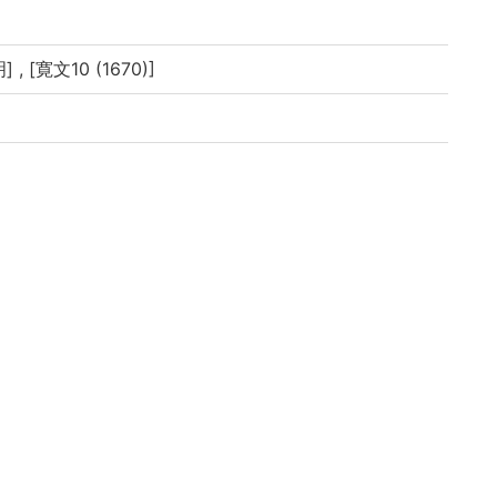
, [寛文10 (1670)]
氏道閑序
一之謹書 (巻1の冒頭にあり)
南 全部五巻出来 京極第五橋書林 田中庄兵衛壽梓」と
イブラリよりデータ移行(2019)