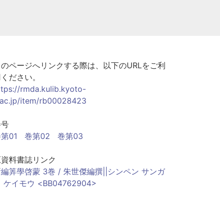
このページへリンクする際は、以下のURLをご利
用ください。
ttps://rmda.kulib.kyoto-
.ac.jp/item/rb00028423
巻号
第01
巻第02
巻第03
原資料書誌リンク
編筭學啓蒙 3巻 / 朱世傑編撰||シンペン サンガ
 ケイモウ <BB04762904>