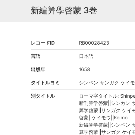
新編筭學啓蒙 3巻
レコードID
RB00028423
言語
日本語
出版年
1658
タイトルヨミ
シンペン サンガク ケイ
別タイトル
ローマ字タイトル: Shinpen 
新刊筭学啓蒙||シンカン サンガ
筭学啓蒙||サンガク ケイモウ|
啓蒙||ケイモウ||Keimō
新編算学啓蒙||シンペン サンガ
算学啓蒙||サンガク ケイモウ|