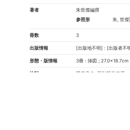
著者
朱世傑編撰
参照形
朱, 世傑|
冊数
3
出版情報
[出版地不明] : [出版者不明] 
形態・版情報
3冊 : 挿図 ; 27.0×18.7cm
注記
題簽書名: 新刊筭学啓蒙
序題: 筭学啓蒙
版心書名: 啓蒙
出版年は[跋]による
序: 大徳己亥七月既望推
[跋]: 萬治元年歳名著
巻上: 3, 7, 35丁, 巻中: 4
頭注に書き入れあり
虫損, 汚損, 破損あり