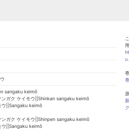
h
u
モウ
巻
sangaku keimō
ク ケイモウ||Shinkan sangaku keimō
新
|Sangaku keimō
ク
ク ケイモウ||Shinpen sangaku keimō
|Sangaku keimō