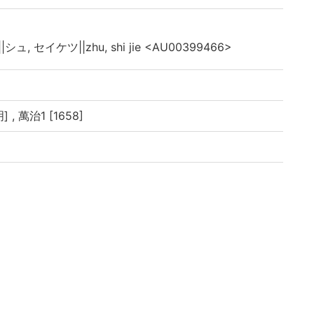
|シュ, セイケツ||zhu, shi jie <AU00399466>
, 萬治1 [1658]
揚學算趙城元鎭序
雍閹茂月旅南呂日得発未 梅所土師道雲謹書
4丁, 巻下: 50丁