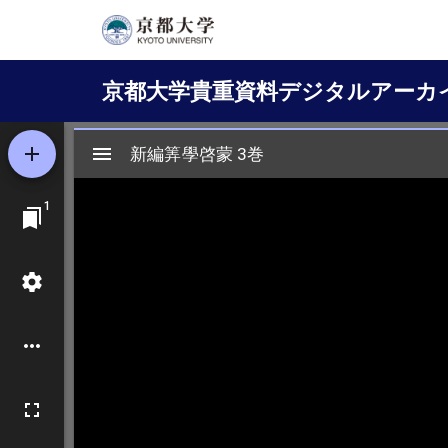
メ
イ
Main
ン
京都大学貴重資料デジタルアーカ
コ
navigation
ン
テ
ン
ツ
に
移
動