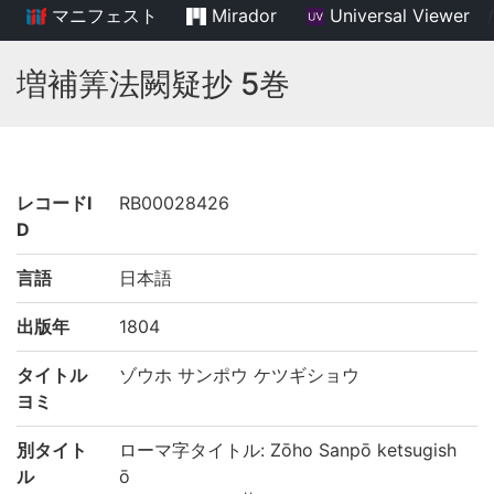
マニフェスト
Mirador
Universal Viewer
/
増補筭法闕疑抄 5巻
レコードI
RB00028426
D
言語
日本語
出版年
1804
タイトル
ゾウホ サンポウ ケツギショウ
ヨミ
別タイト
ローマ字タイトル: Zōho Sanpō ketsugish
ル
ō