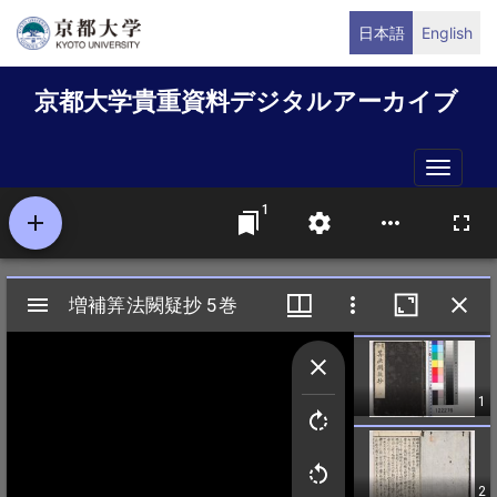
メ
日本語
English
イ
ン
京都大学貴重資料デジタルアーカイブ
コ
ン
テ
Toggle
ン
naviga
ツ
に
移
動