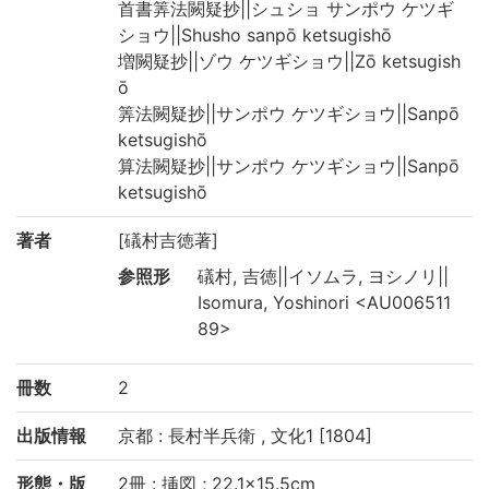
首書筭法闕疑抄||シュショ サンポウ ケツギ
ショウ||Shusho sanpō ketsugishō
増闕疑抄||ゾウ ケツギショウ||Zō ketsugish
ō
筭法闕疑抄||サンポウ ケツギショウ||Sanpō
ketsugishō
算法闕疑抄||サンポウ ケツギショウ||Sanpō
ketsugishō
著者
[礒村吉徳著]
参照形
礒村, 吉徳||イソムラ, ヨシノリ||
Isomura, Yoshinori <AU006511
89>
冊数
2
出版情報
京都 : 長村半兵衛 , 文化1 [1804]
形態・版
2冊 : 挿図 ; 22.1×15.5cm