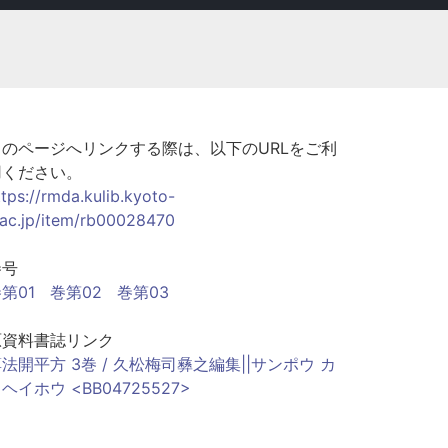
このページへリンクする際は、以下のURLをご利
用ください。
ttps://rmda.kulib.kyoto-
.ac.jp/item/rb00028470
巻号
第01
巻第02
巻第03
原資料書誌リンク
法開平方 3巻 / 久松梅司彝之編集||サンポウ カ
ヘイホウ <BB04725527>