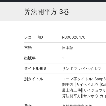
筭法開平方 3巻
レコードID
RB00028470
言語
日本語
出版年
1---
タイトルヨミ
サンポウ カイヘイホウ
別タイトル
ローマ字タイトル: Sanpō k
開平方||カイヘイホウ||Kaih
最上流三傳||サイジョウリュウ 
算法開平方||サンホウ カイヘイ