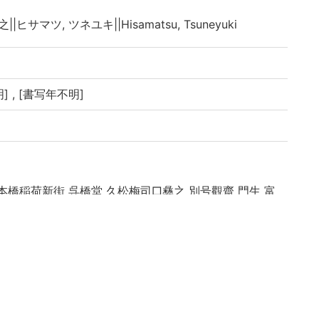
||ヒサマツ, ツネユキ||Hisamatsu, Tsuneyuki
] , [書写年不明]
本橋稲荷新街 呉橋堂 久松梅司□彝之 別号觀齋 門生 富
先生遺書 三傳 久松梅司彝之編集」とあり
 写本 八冊」と書き入れがあり,「算法開立方 3巻」<B
流珠盤術 2巻」<BB14684674>の合計8冊帙入り
題簽は「算法開平方 巻人」とあり
中, 地之巻中, 人之巻中
あり