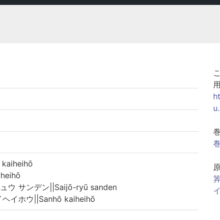
h
u
巻
aiheihō
eihō
筭
サンデン||Saijō-ryū sanden
イ
ホウ||Sanhō kaiheihō