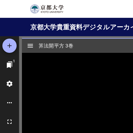
メ
イ
Main
ン
京都大学貴重資料デジタルアーカ
コ
navigation
ン
テ
ン
ツ
に
移
動