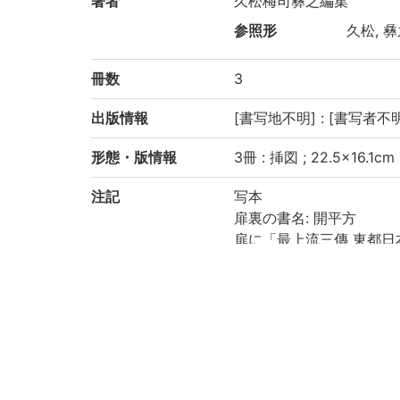
著者
久松梅司彝之編集
参照形
久松, 彝之
冊数
3
出版情報
[書写地不明] : [書写者不明
形態・版情報
3冊 : 挿図 ; 22.5×16.1cm
注記
写本
扉裏の書名: 開平方
扉に「最上流三傳 東都日
澤宗二郎藏書」とあり
首題に「最上流元祖 自在
巻天の題簽に「最上流三傳
B14683900>及び「最上
巻地の題簽なし, 巻人の
「開平方」での巻次は天之巻
版心下に「呉橋堂藏」と