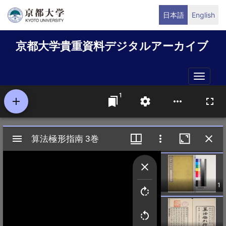
メ
日本語
English
イ
ン
京都大学貴重資料デジタルアーカイブ
コ
ン
テ
Toggle
ン
naviga
ツ
に
移
動