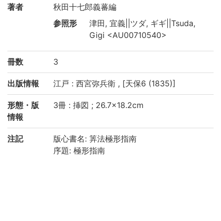
著者
秋田十七郎義蕃編
参照形
津田, 宜義||ツダ, ギギ||Tsuda,
Gigi <AU00710540>
冊数
3
出版情報
江戸 : 西宮弥兵衛 , [天保6 (1835)]
形態・版
3冊 : 挿図 ; 26.7×18.2cm
情報
注記
版心書名: 筭法極形指南
序題: 極形指南
見返し: 筭法極形指南 西磻長谷川先生創術
鳳堂秋田先生編輯 書肆 江戸中橋廣小路街
西宮彌兵衛板
序: 天保乙未四月朝川鼎五鼎父撰 楓齋愿書
出版事項は見返しと序による