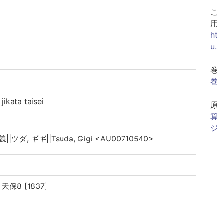
h
u
巻
ata taisei
算
ジ
||ツダ, ギギ||Tsuda, Gigi <AU00710540>
天保8 [1837]