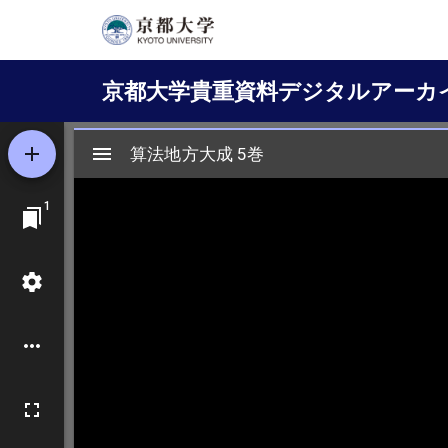
メ
イ
Main
ン
京都大学貴重資料デジタルアーカ
コ
navigation
ン
テ
ン
ツ
に
移
動