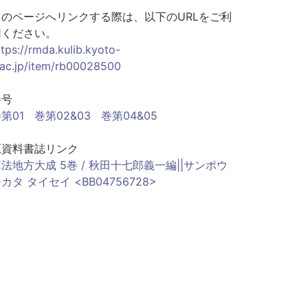
このページへリンクする際は、以下のURLをご利
用ください。
ttps://rmda.kulib.kyoto-
.ac.jp/item/rb00028500
巻号
第01
巻第02&03
巻第04&05
原資料書誌リンク
法地方大成 5巻 / 秋田十七郎義一編||サンポウ
カタ タイセイ <BB04756728>