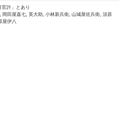
月官許」とあり
 岡田屋嘉七, 英大助, 小林新兵衛, 山城屋佐兵衛, 須原
須原屋伊八
 [普請之部], 巻之5: [量地之部]
-3: 二, 巻之4-5: 三
30-92丁, 巻之4-5: 93-156丁
イブラリよりデータ移行(2019)