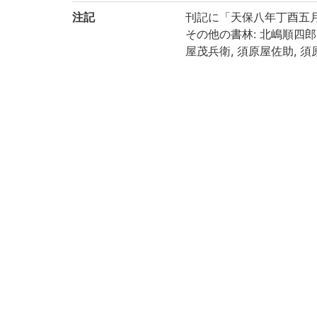
注記
刊記に「天保八年丁酉五
その他の書林: 北嶋順四郎,
屋茂兵衛, 須原屋佐助, 
巻之1-3: 租税之部, 巻之4:
題簽の冊次: 巻之1: 一, 巻之2
巻之1: 4, 29丁, 巻之2-3: 
汚損, くたびれあり
京都大学数学教室貴重書ラ
請求記号
和/さ/086
登録番号
102013
102013A
102013B
リストNO
086
権利関係