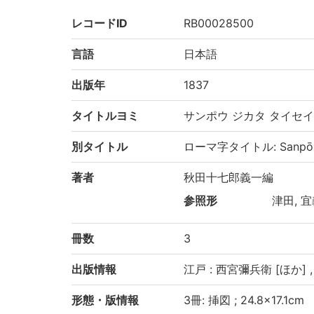
レコードID
RB00028500
言語
日本語
出版年
1837
タイトルヨミ
サンポウ ジカタ タイセイ
別タイトル
ローマ字タイトル: Sanpō jik
著者
秋田十七郎義一編
参照形
津田, 宜義
冊数
3
出版情報
江戸 : 西宮彌兵衛 [ほか] , 
形態・版情報
3冊: 挿図 ; 24.8×17.1cm