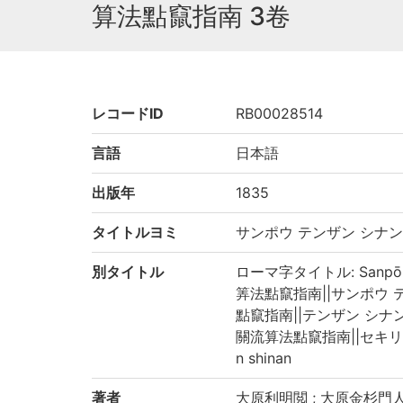
算法點竄指南 3卷
レコードID
RB00028514
言語
日本語
出版年
1835
タイトルヨミ
サンポウ テンザン シナン
別タイトル
ローマ字タイトル: Sanpō te
筭法點竄指南||サンポウ テンザン
點竄指南||テンザン シナン||T
關流算法點竄指南||セキリュウ 
n shinan
著者
大原利明閲 ; 大原金杉門