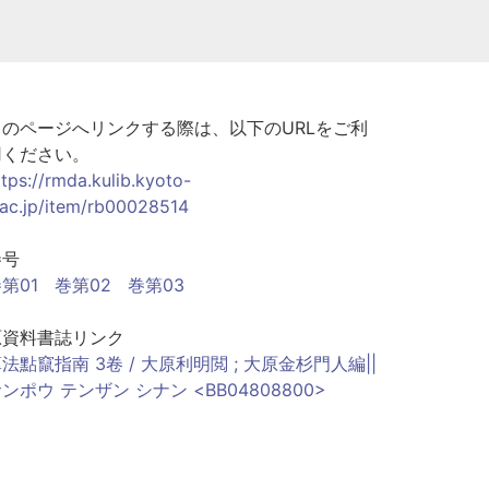
このページへリンクする際は、以下のURLをご利
用ください。
ttps://rmda.kulib.kyoto-
.ac.jp/item/rb00028514
巻号
第01
巻第02
巻第03
原資料書誌リンク
法點竄指南 3卷 / 大原利明閲 ; 大原金杉門人編||
ンポウ テンザン シナン <BB04808800>