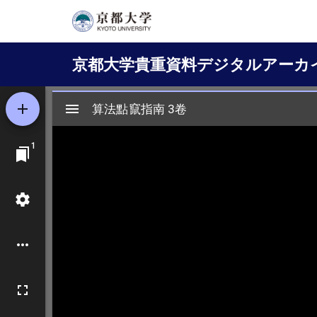
メ
イ
Main
ン
京都大学貴重資料デジタルアーカ
コ
navigation
ン
テ
ン
ツ
に
移
動