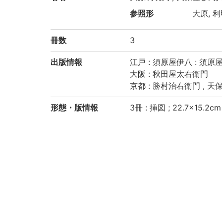
参照形
大原, 利明
冊数
3
出版情報
江戸 : 須原屋伊八 : 須
大阪 : 秋田屋太右衛門
京都 : 勝村治右衛門 , 天保6
形態・版情報
3冊 : 挿図 ; 22.7×15.2cm
注記
序の書名: 筭法點竄指南
後序の書名: 點竄指南
見返しの書名: 關流算法
刊記に「文化七年庚午九
見返しに「天保再刻, 東
巻之上: 4, 28丁, 巻之中: 
虫損あり
京都大学数学教室貴重書ラ