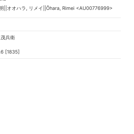
||オオハラ, リメイ||Ōhara, Rimei <AU00776999>
原屋茂兵衛
 [1835]
點竄指南
月發兌 天保六年乙未三月再刻」とあり
都書賈 千鍾房青藜閣梓行」とあり
27丁, 巻之下: 33丁
イブラリよりデータ移行(2019)